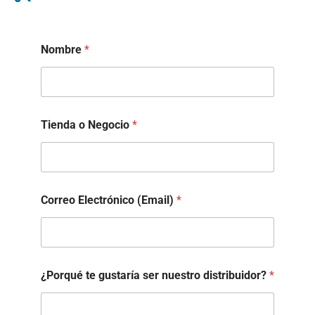
Nombre
*
Tienda o Negocio
*
Correo Electrónico (Email)
*
*
¿Porqué te gustaría ser nuestro distribuidor?
*
g
u
s