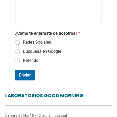
t
a
r
í
a
d
e
¿Cómo te enteraste de nosotros?
*
Redes Sociales
Búsqueda en Google
Referido
Enviar
LABORATORIOS GOOD MORNING
Carrera 36 No. 15 - 40, Zona Industrial