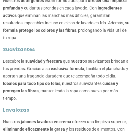
Nuestros
detergentes
están formulados para
ofrecer una limpieza
profunda
y cuidar tus prendas en cada lavado. Con
ingredientes
activos
que eliminan las manchas más difíciles, garantizan
resultados impecables incluso en ciclos de lavado en frío. Además, su
fórmula protege los colores y las fibras,
prolongando la vida útil de
tu ropa.
Suavizantes
Descubre la
suavidad y frescura
que nuestros suavizantes brindan a
tus prendas. Gracias a su
exclusiva fórmula,
facilitan el planchado y
aportan una fragancia duradera que te acompaña todo el día.
Ideales para todo tipo de telas,
nuestros suavizantes
cuidan y
protegen las fibras,
manteniendo la ropa como nueva por más
tiempo.
Lavalozas
Nuestros
jabones lavaloza
en crema
ofrecen una limpieza superior,
eliminando eficazmente la grasa
y los residuos de alimentos. Con